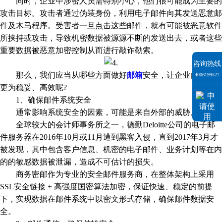
同时，企业中涉密人员需特别小心，他们很可能成为主要的
攻击目标。攻击者通过伪装身份，利用电子邮件向其发送恶意邮
件及木马程序。受害者一旦点击这些邮件，就有可能被恶意软件
所挟持或攻击，导致机密数据被源源不断的发送出去，或者这些
重要数据被恶意加密控制从而进行敲诈勒索。
咨询热线
那么，我们应当从哪些方面做好
邮箱
安全，让企业内外通信
4006199527
更为稳妥、高效呢?
1、确保邮件系统安全
通常影响系统安全的因素，可能是来自外部的威胁。
全球较大的会计师事务所之一，德勤Deloitte公司的电子邮
件服务器在2016年10月或11月遭到黑客入侵，直到2017年3月才
被发现，其中包含客户信息、机密的电子邮件、业务计划等在内
的的敏感数据被泄漏，造成不可估计的损失。
商务密邮作为专业的安全邮件服务商，在整体架构上采用
SSL安全链接 + 高强度国密算法加密，保证快速、稳定的前提
下，实现数据在邮件系统中以密文形式存储，确保邮件数据安
全。